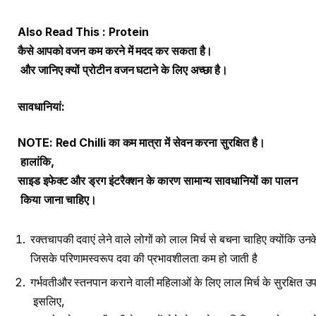
Also Read This :
Protein
कैसे
आपको
वजन
कम
करने
में
मदद
कर
सकता
है।
और
जानिए
क्यों
प्रोटीन
वजन
घटाने
के
लिए
अच्छा
है।
सावधानियां
:
NOTE: Red Chilli
का
कम
मात्रा
में
सेवन
करना
सुरक्षित
है।
हालांकि
,
साइड
इफेक्ट
और
ड्रग
इंटरैक्शन
के
कारण
सामान्य
सावधानियों
का
पालन
किया
जाना
चाहिए।
रक्तचापकी दवाएं लेने वाले लोगों को लाल मिर्च से बचना चाहिए क्योंकि उ
जिसके परिणामस्वरूप दवा की प्रभावशीलता कम हो जाती है
गर्भवतीऔर स्तनपान कराने वाली महिलाओं के लिए लाल मिर्च के सुरक्षित उपय
इसलिए,