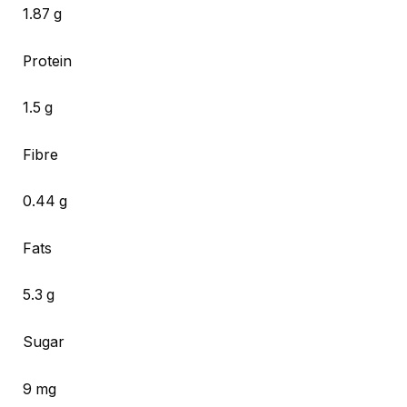
1.87 g
Protein
1.5 g
Fibre
0.44 g
Fats
5.3 g
Sugar
9 mg